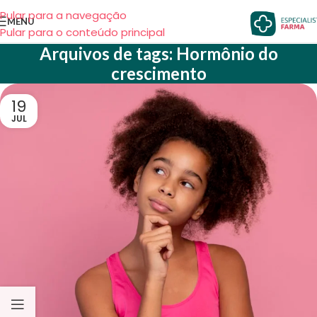
Pular para a navegação
MENU
Pular para o conteúdo principal
Arquivos de tags: Hormônio do
crescimento
19
JUL