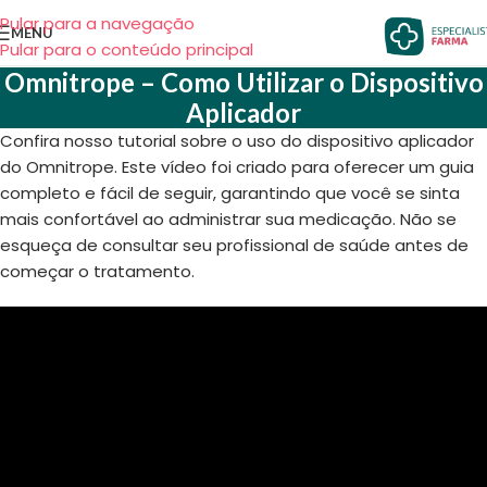
Pular para a navegação
MENU
Pular para o conteúdo principal
Omnitrope – Como Utilizar o Dispositivo
Aplicador
Confira nosso tutorial sobre o uso do dispositivo aplicador
do Omnitrope. Este vídeo foi criado para oferecer um guia
completo e fácil de seguir, garantindo que você se sinta
mais confortável ao administrar sua medicação. Não se
esqueça de consultar seu profissional de saúde antes de
começar o tratamento.